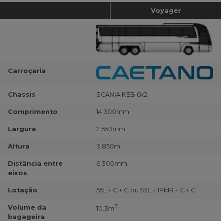
Voyager
Carroçaria
Chassis
SCANIA KEB 6x2
Comprimento
14.300mm
Largura
2.550mm
Altura
3.850m
Distância entre
6.300mm
eixos
Lotação
55L + C + G ou 53L + 1PMR + C + G
3
Volume da
10.3m
bagageira